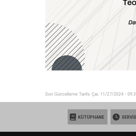
Son Güncelleme Tarihi: Çar, 11/27/2024 - 09:
KÜTÜPHANE
SERVİS