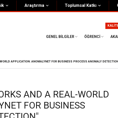
ik
Araştırma
Toplumsal Katkı
m
Kurumsal
KALİT
Onursal Başkan
Görsel Kimlik Rehberi
GENEL BILGILER
ÖĞRENCI
AKA
i Heyet
Kalite Yönetim Sistemi
ük
Stratejik Plan
-WORLD APPLICATION: ANOMALYNET FOR BUSINESS PROCESS ANOMALY DETECTIO
asyon Şeması
Eğiticinin Eğitimi Programı
Bilgi Güvenliği
Politikalar
ORKS AND A REAL-WORLD
YNET FOR BUSINESS
TECTION"