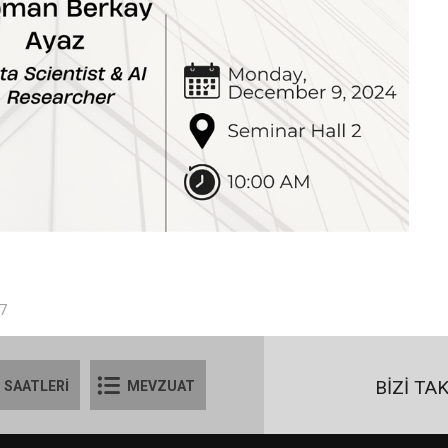
37
BİZİ TA
 SAATLERİ
MEVZUAT