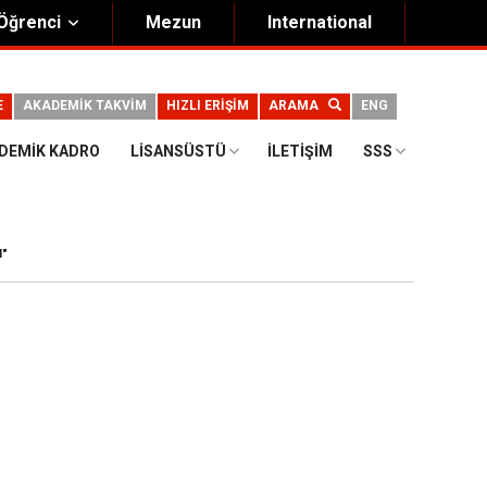
Öğrenci
Mezun
International
E
AKADEMİK TAKVİM
HIZLI ERİŞİM
ARAMA
ENG
DEMIK KADRO
LISANSÜSTÜ
İLETIŞIM
SSS
N"