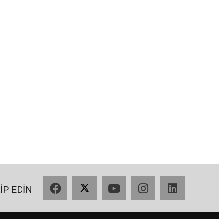
Facebook
X
YouTube
Instagram
LinkedIn
KİP EDİN