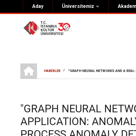
Aday
Üniversitemiz
Akadem
Hakkımızda
Yöneti
Genel Bilgiler
Kurucu 
Kültür Anayasası
Mütevell
Misyon & Vizyon
Rektörl
ANA SAYFA
/
HABERLER
"GRAPH NEURAL NETWORKS AND A REAL
Kültür Koleji Vakfı ( KEV )
Organiz
SAYFA
Akıngüç Ödülü
YOLU
İKÜ Ödülleri
"GRAPH NEURAL NETW
İdari Birimler
APPLICATION: ANOMAL
Mevzuat
PROCESS ANOMALY DE
Onursal Doktora