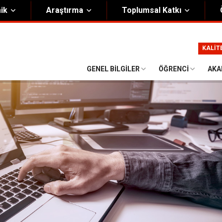
ik
Araştırma
Toplumsal Katkı
m
Kurumsal
KALİT
Onursal Başkan
Görsel Kimlik Rehberi
GENEL BILGILER
ÖĞRENCI
AKA
i Heyet
Kalite Yönetim Sistemi
ük
Stratejik Plan
asyon Şeması
Eğiticinin Eğitimi Programı
Bilgi Güvenliği
Politikalar