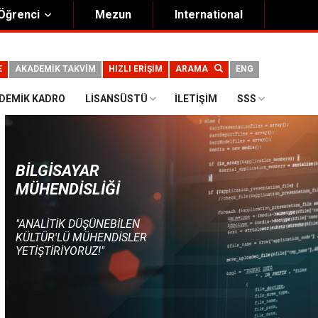
Öğrenci
Mezun
International
E
AKADEMİK TAKVİM
HIZLI ERİŞİM
ARAMA
ENG
DEMIK KADRO
LISANSÜSTÜ
İLETIŞIM
SSS
BILGISAYAR
MÜHENDISLIĞI
"ANALITIK DÜŞÜNEBILEN
KÜLTÜR'LÜ MÜHENDISLER
YETIŞTIRIYORUZ!"