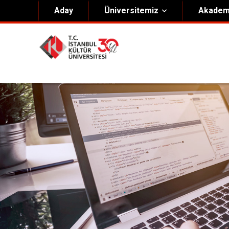
Aday
Üniversitemiz
Akadem
Hakkımızda
Yöneti
Genel Bilgiler
Kurucu 
Kültür Anayasası
Mütevell
Misyon & Vizyon
Rektörl
Kültür Koleji Vakfı ( KEV )
Organiz
Akıngüç Ödülü
İKÜ Ödülleri
İdari Birimler
Mevzuat
Onursal Doktora