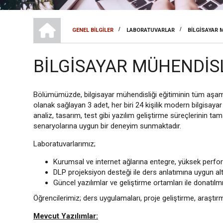
BILGISAYAR MÜHENDISLIĞI
/
/
GENEL BILGILER
LABORATUVARLAR
BILGISAYAR 
SAYFA
YOLU
BILGISAYAR MÜHENDIS
Bölümümüzde, bilgisayar mühendisliği eğitiminin tüm aşamal
olanak sağlayan 3 adet, her biri 24 kişilik modern bilgisay
analiz, tasarım, test gibi yazılım geliştirme süreçlerinin 
senaryolarına uygun bir deneyim sunmaktadır.
Laboratuvarlarımız;
Kurumsal ve internet ağlarına entegre, yüksek perform
DLP projeksiyon desteği ile ders anlatımına uygun alt
Güncel yazılımlar ve geliştirme ortamları ile donatılmış
Öğrencilerimiz; ders uygulamaları, proje geliştirme, araştı
Mevcut Yazılımlar: