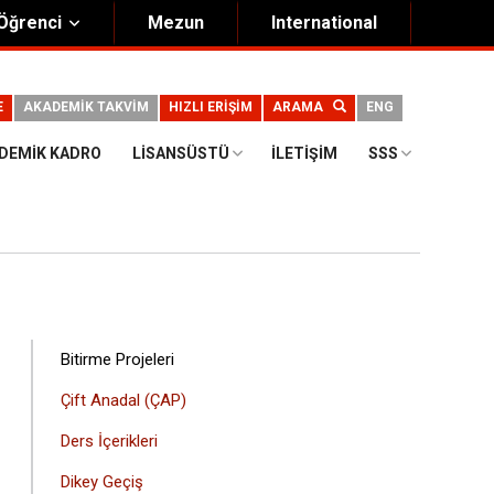
Öğrenci
Mezun
International
E
AKADEMİK TAKVİM
HIZLI ERİŞİM
ARAMA
ENG
DEMIK KADRO
LISANSÜSTÜ
İLETIŞIM
SSS
ANA
Bitirme Projeleri
GEZINTI
Çift Anadal (ÇAP)
MENÜSÜ
Ders İçerikleri
Dikey Geçiş