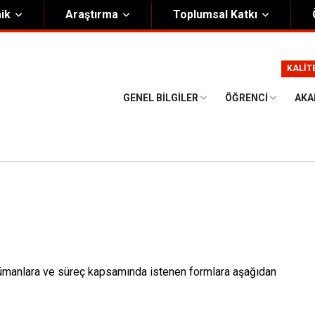
ik
Araştırma
Toplumsal Katkı
m
Kurumsal
KALİT
Onursal Başkan
Görsel Kimlik Rehberi
GENEL BILGILER
ÖĞRENCI
AKA
i Heyet
Kalite Yönetim Sistemi
ük
Stratejik Plan
asyon Şeması
Eğiticinin Eğitimi Programı
Bilgi Güvenliği
Politikalar
 dokümanlara ve süreç kapsamında istenen formlara aşağıdan