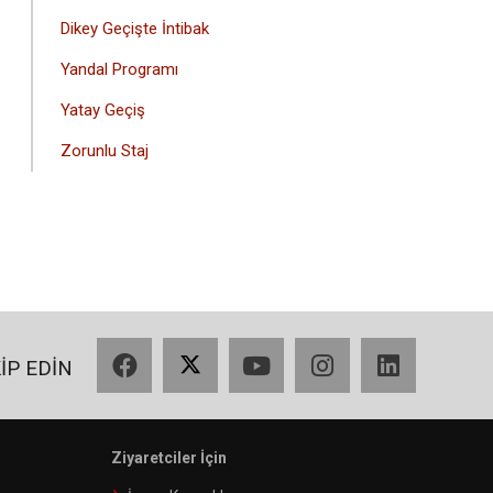
Dikey Geçişte İntibak
Yandal Programı
Yatay Geçiş
Zorunlu Staj
Facebook
X
YouTube
Instagram
LinkedIn
KİP EDİN
Ziyaretciler İçin